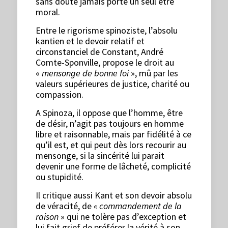
sans doute jamais porté un seul être
moral.
Entre le rigorisme spinoziste, l’absolu
kantien et le devoir relatif et
circonstanciel de Constant, André
Comte-Sponville, propose le droit au
«
mensonge de bonne foi
», mû par les
valeurs supérieures de justice, charité ou
compassion.
A Spinoza, il oppose que l’homme, être
de désir, n’agit pas toujours en homme
libre et raisonnable, mais par fidélité à ce
qu’il est, et qui peut dès lors recourir au
mensonge, si la sincérité lui parait
devenir une forme de lâcheté, complicité
ou stupidité.
Il critique aussi Kant et son devoir absolu
de véracité, de
« commandement de la
raison
» qui ne tolère pas d’exception et
lui fait grief de préférer la vérité à son