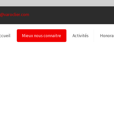
@varoclier.com
ccueil
Mieux nous connaitre
Activités
Honora