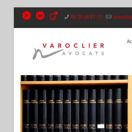
06 70 28 87 73
avocats
Ac