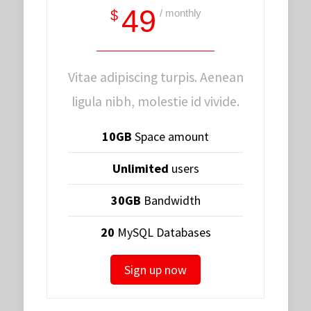
49
/ monthly
$
Vitae adipiscing turpis. Aenean
ligula nibh, molestie id vivide.
10GB
Space amount
Unlimited
users
30GB
Bandwidth
20
MySQL Databases
Sign up now