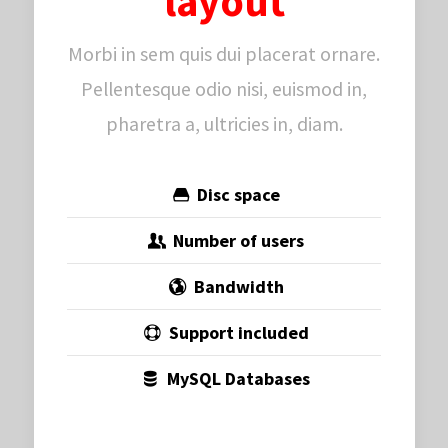
layout
Morbi in sem quis dui placerat ornare.
Pellentesque odio nisi, euismod in,
pharetra a, ultricies in, diam.
Disc space
Number of users
Bandwidth
Support included
MySQL Databases