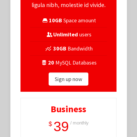
ligula nibh, molestie id vivide.
10GB
Space amount
Unlimited
users
30GB
Bandwidth
20
MySQL Databases
Sign up now
Business
39
/ monthly
$