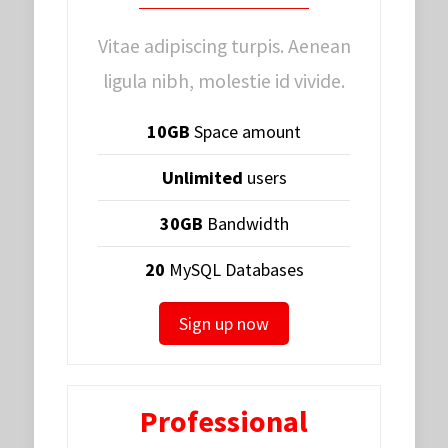
Vitae adipiscing turpis. Aenean
ligula nibh, molestie id vivide.
10GB
Space amount
Unlimited
users
30GB
Bandwidth
20
MySQL Databases
Sign up now
Professional