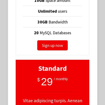
10GB
Space amount
Unlimited
users
30GB
Bandwidth
20
MySQL Databases
Sign up now
Standard
29
/ monthly
$
Vitae adipiscing turpis. Aenean