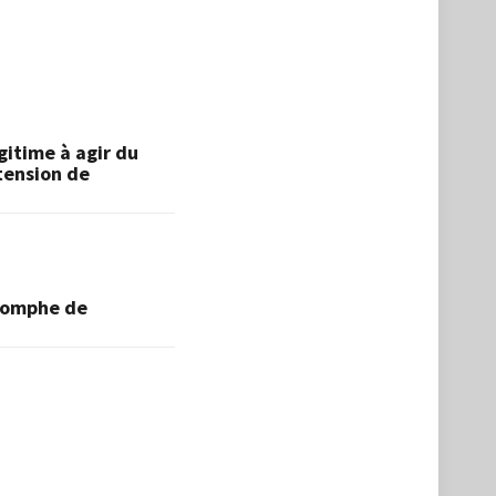
gitime à agir du
tension de
riomphe de