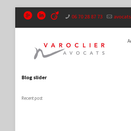
06 70 28 87 73
avocats
A
Blog slider
Recent post