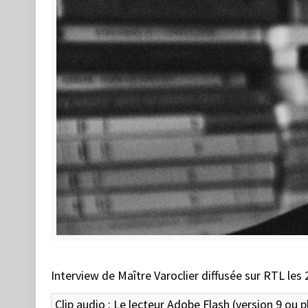
Interview de Maître Varoclier diffusée sur RTL les 2
Clip audio : Le lecteur Adobe Flash (version 9 ou p