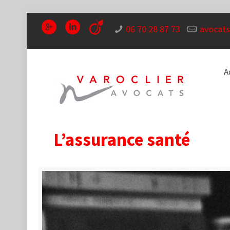
06 70 28 87 73
avocats
A
L’assurance santé