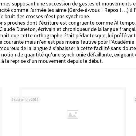
armes supposant une succession de gestes et mouvements es
icacité comme l’armée les aime (Garde-à-vous ! Repos !…) à l
le bruit des crosses n’est pas synchrone.
ions proches dont l’écriture est congruente comme Al tempo
 Claude Duneton, écrivain et chroniqueur de la langue frança
ait que cette orthographe était pédantesque, lui préférant c
e courante mais n’en est pas moins fautive pour l’Académie qu
 amoureux de la langue à s’abaisser à cette facilité sans dout
e notion de quantité qu’une synchronie défaillante, exige
er à la reprise d’un mouvement depuis le début.
2 septembre 2019