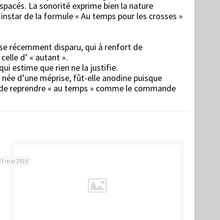
pacés. La sonorité exprime bien la nature
’instar de la formule « Au temps pour les crosses »
.
ise récemment disparu, qui à renfort de
elle d’ « autant ».
i estime que rien ne la justifie.
e née d’une méprise, fût-elle anodine puisque
ant de reprendre « au temps » comme le commande
23 mai 2019