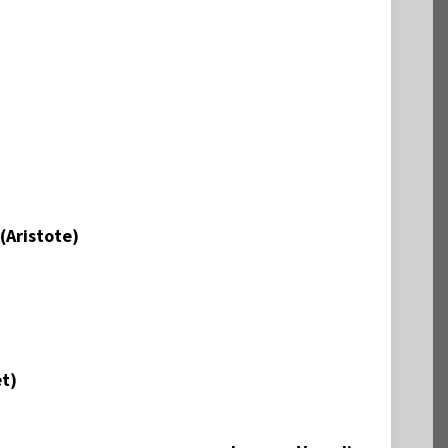
 (Aristote)
et)