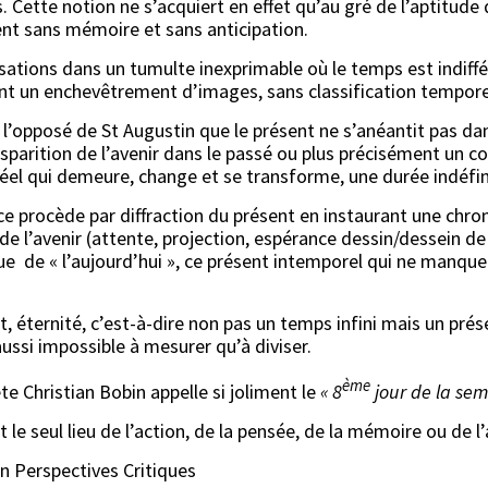
. Cette notion ne s’acquiert en effet qu’au gré de l’aptitude
sent sans mémoire et sans anticipation.
nsations dans un tumulte inexprimable où le temps est indiffér
ant un enchevêtrement d’images, sans classification tempore
’opposé de St Augustin que le présent ne s’anéantit pas dans l
sparition de l’avenir dans le passé ou plus précisément un c
 réel qui demeure, change et se transforme, une durée indéfin
e procède par diffraction du présent en instaurant une chron
t de l’avenir (attente, projection, espérance dessin/dessein 
ue de « l’aujourd’hui », ce présent intemporel qui ne manque 
, éternité, c’est-à-dire non pas un temps infini mais un prése
ssi impossible à mesurer qu’à diviser.
ème
ète Christian Bobin appelle si joliment le
« 8
jour de la sem
 le seul lieu de l’action, de la pensée, de la mémoire ou de l
on Perspectives Critiques