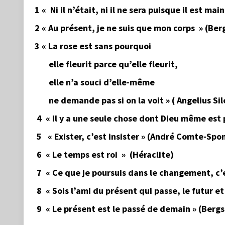
1 « Ni il n’était, ni il ne sera puisque il est m
2 « Au présent, je ne suis que mon corps » (Ber
3 « La rose est sans pourquoi
elle fleurit parce qu’elle fleurit,
elle n’a souci d’elle-même
ne demande pas si on la voit » ( Angelius Sil
4 « Il y a une seule chose dont Dieu même est pr
5 « Exister, c’est insister » (André Comte-Spon
6 « Le temps est roi » (Héraclite)
7 « Ce que je poursuis dans le changement, c’e
8 « Sois l’ami du présent qui passe, le futur e
9 « Le présent est le passé de demain » (Berg