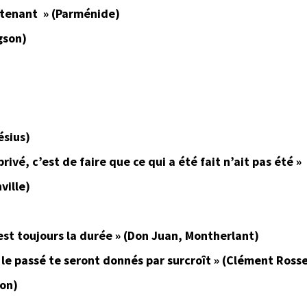
aintenant » (Parménide)
gson)
ésius)
ivé, c’est de faire que ce qui a été fait n’ait pas été »
ville)
st toujours la durée » (Don Juan, Montherlant)
t le passé te seront donnés par surcroît » (Clément Ross
son)