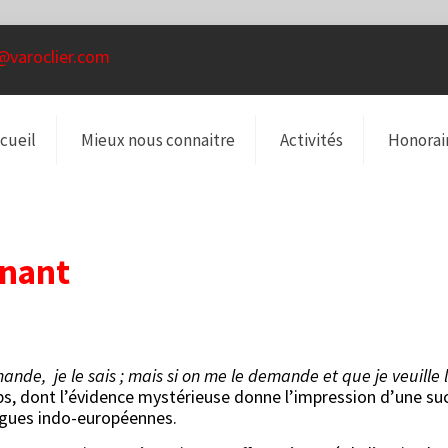
@varoclier.com
cueil
Mieux nous connaitre
Activités
Honorai
enant
nde, je le sais ; mais si on me le demande et que je veuille l’
emps, dont l’évidence mystérieuse donne l’impression d’une su
angues indo-européennes.