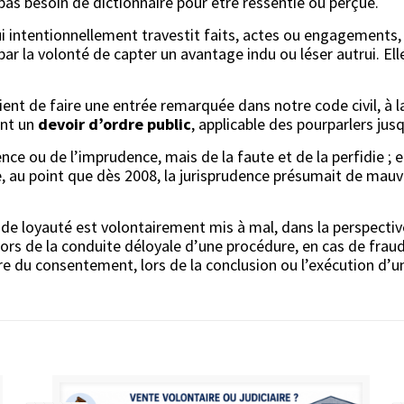
a pas besoin de dictionnaire pour être ressentie ou perçue.
i intentionnellement travestit faits, actes ou engagements, 
 par la volonté de capter un avantage indu ou léser autrui. Ell
ent de faire une entrée remarquée dans notre code civil, à l
ient un
devoir d’ordre public
, applicable des pourparlers jus
nce ou de l’imprudence, mais de la faute et de la perfidie ; el
e, au point que dès 2008, la jurisprudence présumait de mauv
 de loyauté est volontairement mis à mal, dans la perspectiv
rs de la conduite déloyale d’une procédure, en cas de fraude
bre du consentement, lors de la conclusion ou l’exécution d’u