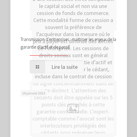
le capital social et non via une
cession de fonds de commerce.
Cette modalité forme de cession a
souvent la préférence de
l’acquéreur dans la mesure où le
Transmission d’entreprises : maitriser les enjeux de la
prix à payer est diminué des dettes
garantie d’actif et de passif
de l’entreprise. Les cessions de
droits sociaux sont en général
assorties d’une garantie d’actif et
Lire la suite
de passif, donnée par le cédant,
incluse dans le contrat de cession
ou signé concomitamment dans un
acte distinct. L’attention des
14 janvier 2013
cédants doit être appelée sur les 5
points clés attachés à cette
garantie contractuelle. L’expert-
comptable comme l’avocat sont les
interlocuteurs privilégiés des
cédants pour préserver leurs