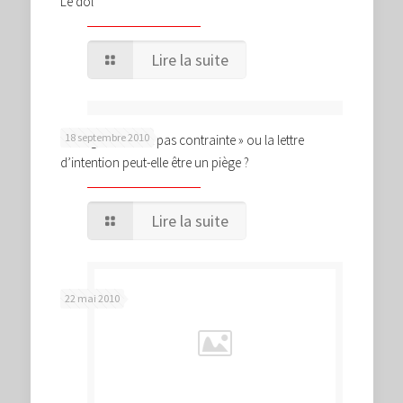
Le dol
Lire la suite
18 septembre 2010
« Obligation n’est pas contrainte » ou la lettre
d’intention peut-elle être un piège ?
Lire la suite
22 mai 2010