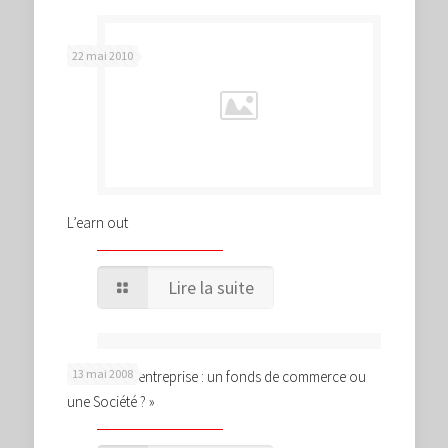
22 mai 2010
L’earn out
Lire la suite
13 mai 2008
« Cession d’entreprise : un fonds de commerce ou
une Société ? »