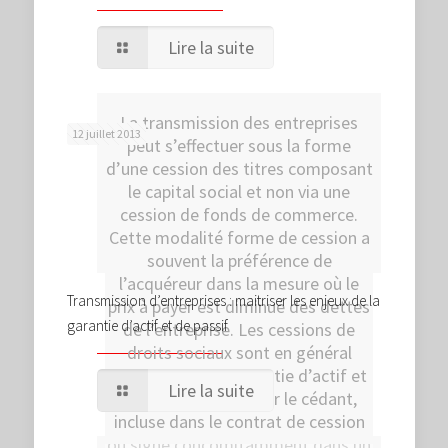
Lire la suite
La transmission des entreprises
12 juillet 2013
peut s’effectuer sous la forme
d’une cession des titres composant
le capital social et non via une
cession de fonds de commerce.
Cette modalité forme de cession a
souvent la préférence de
l’acquéreur dans la mesure où le
Transmission d’entreprises : maitriser les enjeux de la
prix à payer est diminué des dettes
garantie d’actif et de passif
de l’entreprise. Les cessions de
droits sociaux sont en général
assorties d’une garantie d’actif et
Lire la suite
de passif, donnée par le cédant,
incluse dans le contrat de cession
ou signé concomitamment dans un